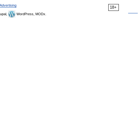
Advertising
18+
upal,
WordPress, MODx.