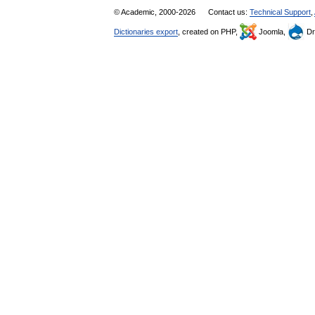
© Academic, 2000-2026
Contact us:
Technical Support
,
Dictionaries export
, created on PHP,
Joomla,
Dr