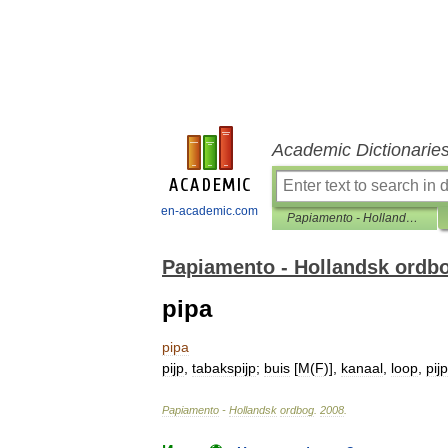
Academic Dictionarie
en-academic.com
Papiamento - Hollandsk ordbog
Papiamento - Hollandsk ordb
pipa
pipa
pijp
,
tabakspijp
;
buis
[
M
(
F
)],
kanaal
,
loop
,
pijp
Papiamento
-
Hollandsk
ordbog
.
2008
.