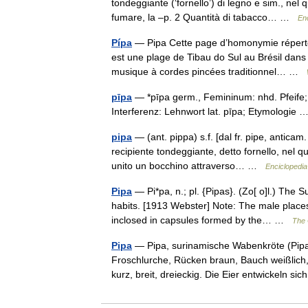
tondeggiante (‘fornello’) di legno e sim., nel q
fumare, la –p. 2 Quantità di tabacco… …
Enc
Pípa
— Pipa Cette page d’homonymie répertori
est une plage de Tibau do Sul au Brésil dans
musique à cordes pincées traditionnel… …
pīpa
— *pīpa germ., Femininum: nhd. Pfeife; n
Interferenz: Lehnwort lat. pīpa; Etymologie
pipa
— (ant. pippa) s.f. [dal fr. pipe, anticam
recipiente tondeggiante, detto fornello, nel q
unito un bocchino attraverso… …
Enciclopedia 
Pipa
— Pi*pa, n.; pl. {Pipas}. (Zo[ o]l.) The 
habits. [1913 Webster] Note: The male place
inclosed in capsules formed by the… …
The 
Pipa
— Pipa, surinamische Wabenkröte (Pipa 
Froschlurche, Rücken braun, Bauch weißlich,
kurz, breit, dreieckig. Die Eier entwickeln 