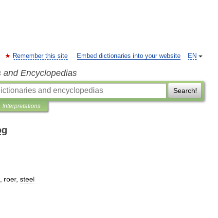
Remember this site
Embed dictionaries into your website
EN
s and Encyclopedias
Search!
Interpretations
og
,
roer
,
steel