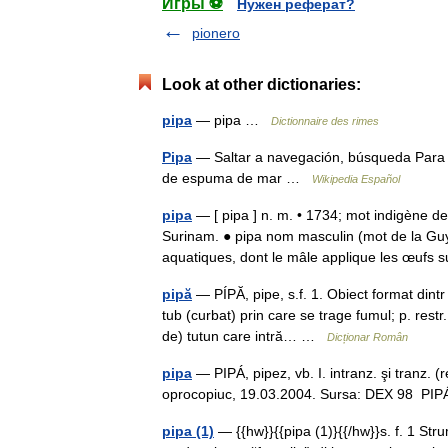
Игры ⚽
Нужен реферат?
pionero
Look at other dictionaries:
pipa
— pipa …
Dictionnaire des rimes
Pipa
— Saltar a navegación, búsqueda Para o
de espuma de mar …
Wikipedia Español
pipa
— [ pipa ] n. m. • 1734; mot indigène d
Surinam. ● pipa nom masculin (mot de la G
aquatiques, dont le mâle applique les œufs
pipă
— PÍPĂ, pipe, s.f. 1. Obiect format dintr 
tub (curbat) prin care se trage fumul; p. restr
de) tutun care intră… …
Dicționar Român
pipa
— PIPÁ, pipez, vb. I. intranz. şi tranz. (r
oprocopiuc, 19.03.2004. Sursa: DEX 98 PIPÁ
pipa (1)
— {{hw}}{{pipa (1)}{{/hw}}s. f. 1 Str