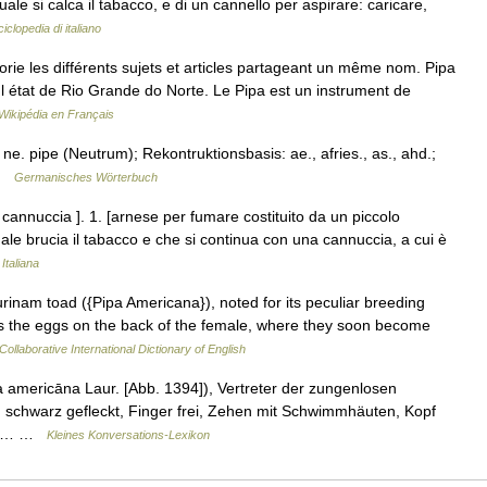
uale si calca il tabacco, e di un cannello per aspirare: caricare,
iclopedia di italiano
e les différents sujets et articles partageant un même nom. Pipa
 l état de Rio Grande do Norte. Le Pipa est un instrument de
Wikipédia en Français
e. pipe (Neutrum); Rekontruktionsbasis: ae., afries., as., ahd.;
 …
Germanisches Wörterbuch
. cannuccia ]. 1. [arnese per fumare costituito da un piccolo
uale brucia il tabacco e che si continua con una cannuccia, a cui è
Italiana
Surinam toad ({Pipa Americana}), noted for its peculiar breeding
s the eggs on the back of the female, where they soon become
Collaborative International Dictionary of English
americāna Laur. [Abb. 1394]), Vertreter der zungenlosen
 schwarz gefleckt, Finger frei, Zehen mit Schwimmhäuten, Kopf
sich… …
Kleines Konversations-Lexikon